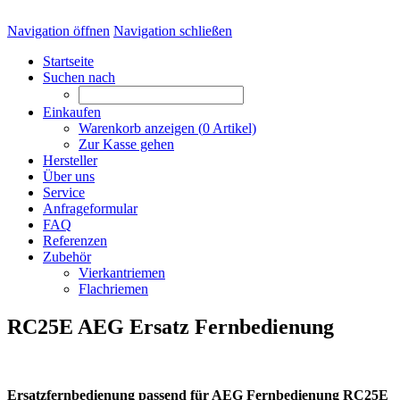
Navigation öffnen
Navigation schließen
Startseite
Suchen nach
Einkaufen
Warenkorb anzeigen (
0
Artikel)
Zur Kasse gehen
Hersteller
Über uns
Service
Anfrageformular
FAQ
Referenzen
Zubehör
Vierkantriemen
Flachriemen
RC25E AEG Ersatz Fernbedienung
Ersatzfernbedienung passend für AEG Fernbedienung RC25E