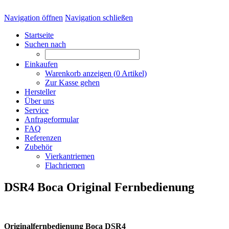
Navigation öffnen
Navigation schließen
Startseite
Suchen nach
Einkaufen
Warenkorb anzeigen (
0
Artikel)
Zur Kasse gehen
Hersteller
Über uns
Service
Anfrageformular
FAQ
Referenzen
Zubehör
Vierkantriemen
Flachriemen
DSR4 Boca Original Fernbedienung
Originalfernbedienung Boca DSR4