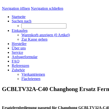
Navigation öffnen
Navigation schließen
Startseite
Suchen nach
Einkaufen
Warenkorb anzeigen (
0
Artikel)
Zur Kasse gehen
Hersteller
Über uns
Service
Anfrageformular
FAQ
Referenzen
Zubehör
Vierkantriemen
Flachriemen
GCBLTV32A-C40 Changhong Ersatz Fern
Ersatzfernbedienung passend für Changhong GCBLTV32A-C4