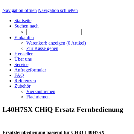
Navigation öffnen
Navigation schließen
Startseite
Suchen nach
Einkaufen
Warenkorb anzeigen (
0
Artikel)
Zur Kasse gehen
Hersteller
Über uns
Service
Anfrageformular
FAQ
Referenzen
Zubehör
Vierkantriemen
Flachriemen
L40H7SX CHiQ Ersatz Fernbedienung
Ersatzfernbedienung passend für CHiQ L40H7SX