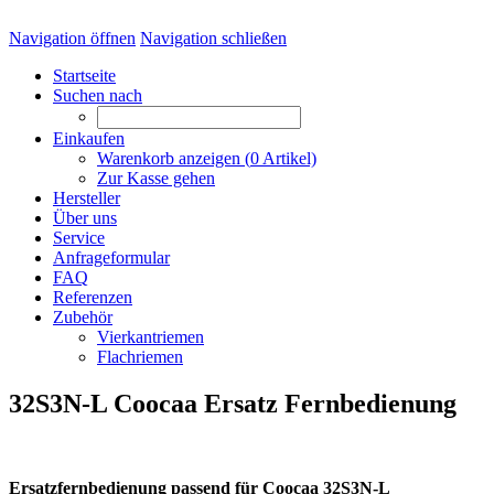
Navigation öffnen
Navigation schließen
Startseite
Suchen nach
Einkaufen
Warenkorb anzeigen (
0
Artikel)
Zur Kasse gehen
Hersteller
Über uns
Service
Anfrageformular
FAQ
Referenzen
Zubehör
Vierkantriemen
Flachriemen
32S3N-L Coocaa Ersatz Fernbedienung
Ersatzfernbedienung passend für Coocaa 32S3N-L