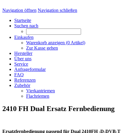
Navigation öffnen
Navigation schließen
Startseite
Suchen nach
Einkaufen
Warenkorb anzeigen (
0
Artikel)
Zur Kasse gehen
Hersteller
Über uns
Service
Anfrageformular
FAQ
Referenzen
Zubehör
Vierkantriemen
Flachriemen
2410 FH Dual Ersatz Fernbedienung
Ersatzfernbedienung passend für Dual 2410FH -D-DVB-T