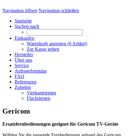
Navigation öffnen
Navigation schließen
Startseite
Suchen nach
Einkaufen
Warenkorb anzeigen (
0
Artikel)
Zur Kasse gehen
Hersteller
Über uns
Service
Anfrageformular
FAQ
Referenzen
Zubehör
Vierkantriemen
Flachriemen
Gericom
Ersatzfernbedienungen geeignet für Gericom TV-Geräte
Wählen Sie die passende Fernbedienung anhand des Gericom