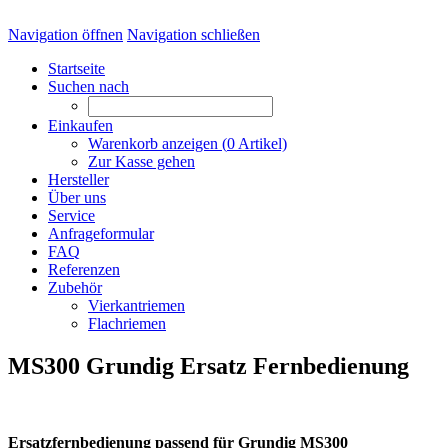
Navigation öffnen
Navigation schließen
Startseite
Suchen nach
Einkaufen
Warenkorb anzeigen (
0
Artikel)
Zur Kasse gehen
Hersteller
Über uns
Service
Anfrageformular
FAQ
Referenzen
Zubehör
Vierkantriemen
Flachriemen
MS300 Grundig Ersatz Fernbedienung
Ersatzfernbedienung passend für Grundig MS300