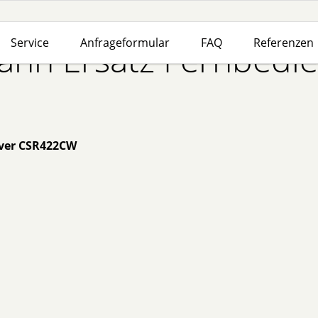
Service
Anfrageformular
FAQ
Referenzen
nn Ersatz Fernbedi
iver CSR422CW