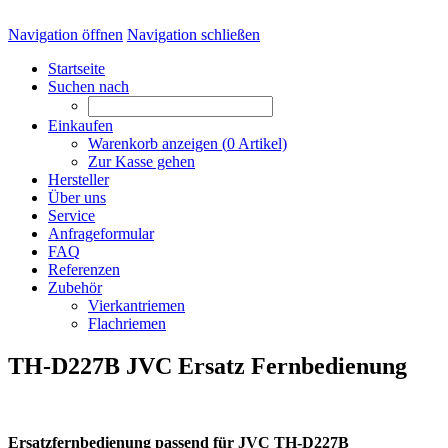
Navigation öffnen
Navigation schließen
Startseite
Suchen nach
Einkaufen
Warenkorb anzeigen (
0
Artikel)
Zur Kasse gehen
Hersteller
Über uns
Service
Anfrageformular
FAQ
Referenzen
Zubehör
Vierkantriemen
Flachriemen
TH-D227B JVC Ersatz Fernbedienung
Ersatzfernbedienung passend für JVC TH-D227B