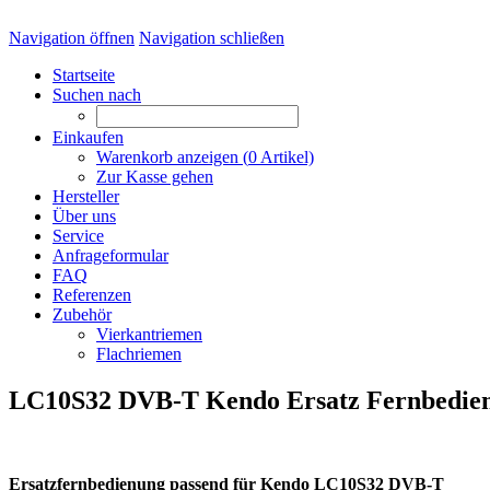
Navigation öffnen
Navigation schließen
Startseite
Suchen nach
Einkaufen
Warenkorb anzeigen (
0
Artikel)
Zur Kasse gehen
Hersteller
Über uns
Service
Anfrageformular
FAQ
Referenzen
Zubehör
Vierkantriemen
Flachriemen
LC10S32 DVB-T Kendo Ersatz Fernbedie
Ersatzfernbedienung passend für Kendo LC10S32 DVB-T