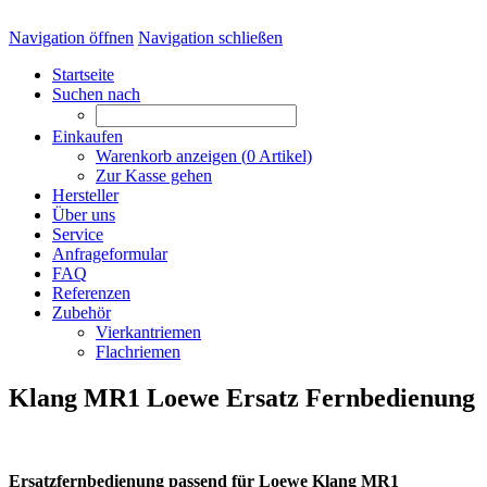
Navigation öffnen
Navigation schließen
Startseite
Suchen nach
Einkaufen
Warenkorb anzeigen (
0
Artikel)
Zur Kasse gehen
Hersteller
Über uns
Service
Anfrageformular
FAQ
Referenzen
Zubehör
Vierkantriemen
Flachriemen
Klang MR1 Loewe Ersatz Fernbedienung
Ersatzfernbedienung passend für Loewe Klang MR1