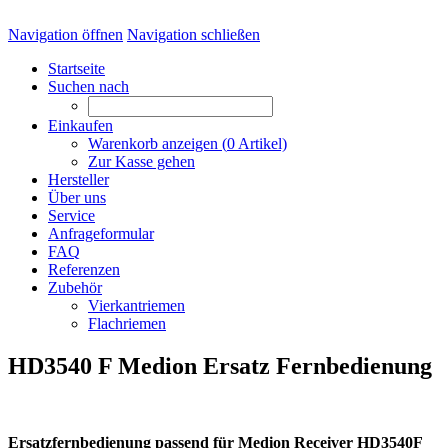
Navigation öffnen
Navigation schließen
Startseite
Suchen nach
Einkaufen
Warenkorb anzeigen (
0
Artikel)
Zur Kasse gehen
Hersteller
Über uns
Service
Anfrageformular
FAQ
Referenzen
Zubehör
Vierkantriemen
Flachriemen
HD3540 F Medion Ersatz Fernbedienung
Ersatzfernbedienung passend für Medion Receiver HD3540F