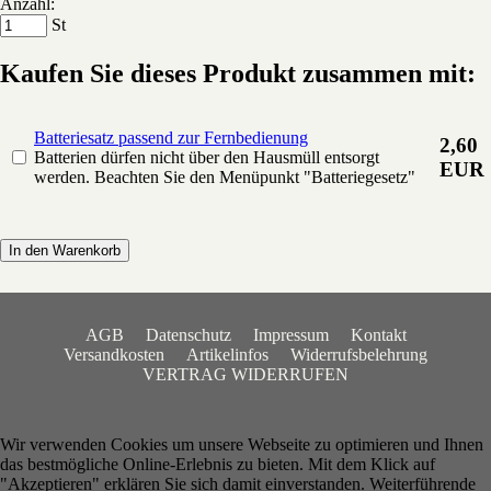
Anzahl:
St
Kaufen Sie dieses Produkt zusammen mit:
Batteriesatz passend zur Fernbedienung
2,60
Batterien dürfen nicht über den Hausmüll entsorgt
EUR
werden. Beachten Sie den Menüpunkt "Batteriegesetz"
In den Warenkorb
AGB
Datenschutz
Impressum
Kontakt
Versandkosten
Artikelinfos
Widerrufsbelehrung
VERTRAG WIDERRUFEN
Wir verwenden Cookies um unsere Webseite zu optimieren und Ihnen
das bestmögliche Online-Erlebnis zu bieten. Mit dem Klick auf
"Akzeptieren" erklären Sie sich damit einverstanden. Weiterführende