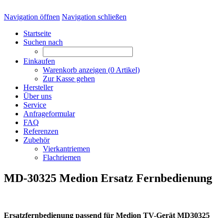
Navigation öffnen
Navigation schließen
Startseite
Suchen nach
Einkaufen
Warenkorb anzeigen (
0
Artikel)
Zur Kasse gehen
Hersteller
Über uns
Service
Anfrageformular
FAQ
Referenzen
Zubehör
Vierkantriemen
Flachriemen
MD-30325 Medion Ersatz Fernbedienung
Ersatzfernbedienung passend für Medion TV-Gerät MD30325