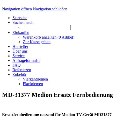
Navigation öffnen
Navigation schließen
Startseite
Suchen nach
Einkaufen
Warenkorb anzeigen (
0
Artikel)
Zur Kasse gehen
Hersteller
Über uns
Service
Anfrageformular
FAQ
Referenzen
Zubehör
Vierkantriemen
Flachriemen
MD-31377 Medion Ersatz Fernbedienung
Ersatzfernbedienung passend für Medion TV-Gerät MD31377