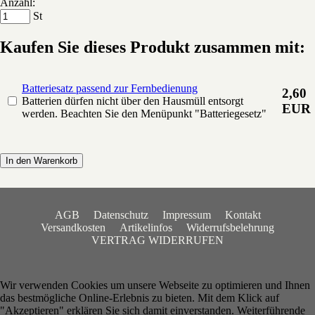
Anzahl:
St
Kaufen Sie dieses Produkt zusammen mit:
Batteriesatz passend zur Fernbedienung
2,60
Batterien dürfen nicht über den Hausmüll entsorgt
EUR
werden. Beachten Sie den Menüpunkt "Batteriegesetz"
In den Warenkorb
AGB
Datenschutz
Impressum
Kontakt
Versandkosten
Artikelinfos
Widerrufsbelehrung
VERTRAG WIDERRUFEN
Wir verwenden Cookies um unsere Webseite zu optimieren und Ihnen
das bestmögliche Online-Erlebnis zu bieten. Mit dem Klick auf
"Akzeptieren" erklären Sie sich damit einverstanden. Weiterführende