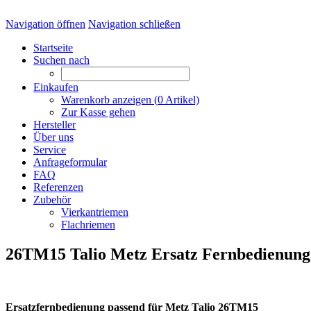
Navigation öffnen
Navigation schließen
Startseite
Suchen nach
Einkaufen
Warenkorb anzeigen (
0
Artikel)
Zur Kasse gehen
Hersteller
Über uns
Service
Anfrageformular
FAQ
Referenzen
Zubehör
Vierkantriemen
Flachriemen
26TM15 Talio Metz Ersatz Fernbedienung
Ersatzfernbedienung passend für Metz Talio 26TM15