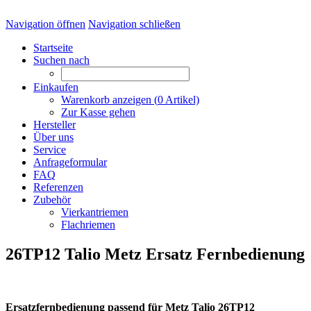
Navigation öffnen
Navigation schließen
Startseite
Suchen nach
Einkaufen
Warenkorb anzeigen (
0
Artikel)
Zur Kasse gehen
Hersteller
Über uns
Service
Anfrageformular
FAQ
Referenzen
Zubehör
Vierkantriemen
Flachriemen
26TP12 Talio Metz Ersatz Fernbedienung
Ersatzfernbedienung passend für Metz Talio 26TP12