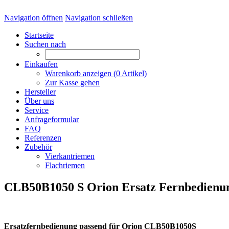
Navigation öffnen
Navigation schließen
Startseite
Suchen nach
Einkaufen
Warenkorb anzeigen (
0
Artikel)
Zur Kasse gehen
Hersteller
Über uns
Service
Anfrageformular
FAQ
Referenzen
Zubehör
Vierkantriemen
Flachriemen
CLB50B1050 S Orion Ersatz Fernbedienu
Ersatzfernbedienung passend für Orion CLB50B1050S