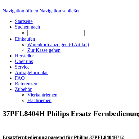
Navigation öffnen
Navigation schließen
Startseite
Suchen nach
Einkaufen
Warenkorb anzeigen (
0
Artikel)
Zur Kasse gehen
Hersteller
Über uns
Service
Anfrageformular
FAQ
Referenzen
Zubehör
Vierkantriemen
Flachriemen
37PFL8404H Philips Ersatz Fernbedienun
Ersatzfernbedienung passend für Philips 37PFL8404H/12