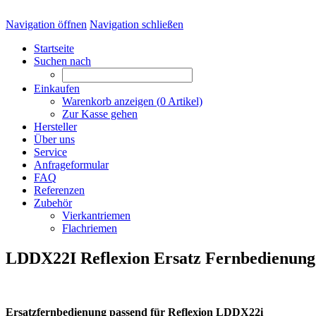
Navigation öffnen
Navigation schließen
Startseite
Suchen nach
Einkaufen
Warenkorb anzeigen (
0
Artikel)
Zur Kasse gehen
Hersteller
Über uns
Service
Anfrageformular
FAQ
Referenzen
Zubehör
Vierkantriemen
Flachriemen
LDDX22I Reflexion Ersatz Fernbedienung
Ersatzfernbedienung passend für Reflexion LDDX22i