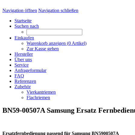
Navigation öffnen
Navigation schließen
Startseite
Suchen nach
Einkaufen
Warenkorb anzeigen (
0
Artikel)
Zur Kasse gehen
Hersteller
Über uns
Service
Anfrageformular
FAQ
Referenzen
Zubehör
Vierkantriemen
Flachriemen
BN59-00507A Samsung Ersatz Fernbedien
Ersatzfernbedienung passend für Samsung BN5900507A