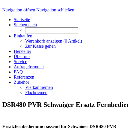
Navigation öffnen
Navigation schließen
Startseite
Suchen nach
Einkaufen
Warenkorb anzeigen (
0
Artikel)
Zur Kasse gehen
Hersteller
Über uns
Service
Anfrageformular
FAQ
Referenzen
Zubehör
Vierkantriemen
Flachriemen
DSR480 PVR Schwaiger Ersatz Fernbedie
Ersatzfernbedienung passend für Schwaiger DSR480 PVR