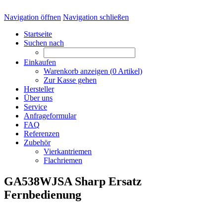
Navigation öffnen
Navigation schließen
Startseite
Suchen nach
Einkaufen
Warenkorb anzeigen (
0
Artikel)
Zur Kasse gehen
Hersteller
Über uns
Service
Anfrageformular
FAQ
Referenzen
Zubehör
Vierkantriemen
Flachriemen
GA538WJSA Sharp Ersatz
Fernbedienung