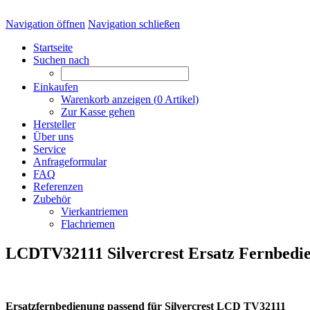
Navigation öffnen
Navigation schließen
Startseite
Suchen nach
Einkaufen
Warenkorb anzeigen (
0
Artikel)
Zur Kasse gehen
Hersteller
Über uns
Service
Anfrageformular
FAQ
Referenzen
Zubehör
Vierkantriemen
Flachriemen
LCDTV32111 Silvercrest Ersatz Fernbedi
Ersatzfernbedienung passend für Silvercrest LCD TV32111