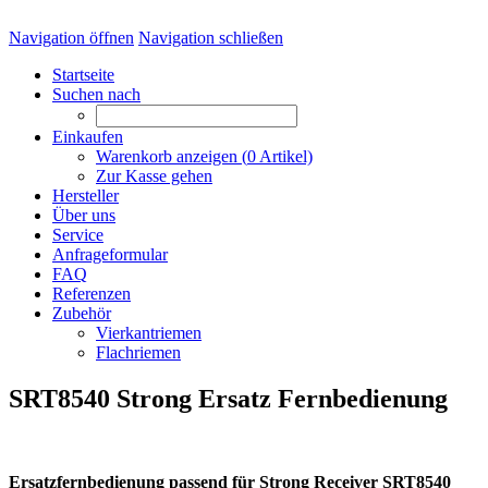
Navigation öffnen
Navigation schließen
Startseite
Suchen nach
Einkaufen
Warenkorb anzeigen (
0
Artikel)
Zur Kasse gehen
Hersteller
Über uns
Service
Anfrageformular
FAQ
Referenzen
Zubehör
Vierkantriemen
Flachriemen
SRT8540 Strong Ersatz Fernbedienung
Ersatzfernbedienung passend für Strong Receiver SRT8540