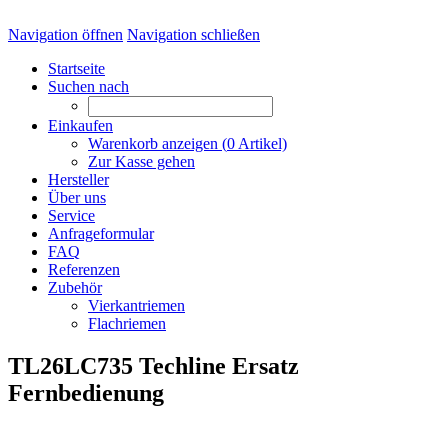
Navigation öffnen
Navigation schließen
Startseite
Suchen nach
Einkaufen
Warenkorb anzeigen (
0
Artikel)
Zur Kasse gehen
Hersteller
Über uns
Service
Anfrageformular
FAQ
Referenzen
Zubehör
Vierkantriemen
Flachriemen
TL26LC735 Techline Ersatz
Fernbedienung