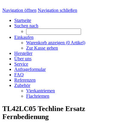
Navigation öffnen
Navigation schließen
Startseite
Suchen nach
Einkaufen
Warenkorb anzeigen (
0
Artikel)
Zur Kasse gehen
Hersteller
Über uns
Service
Anfrageformular
FAQ
Referenzen
Zubehör
Vierkantriemen
Flachriemen
TL42LC05 Techline Ersatz
Fernbedienung