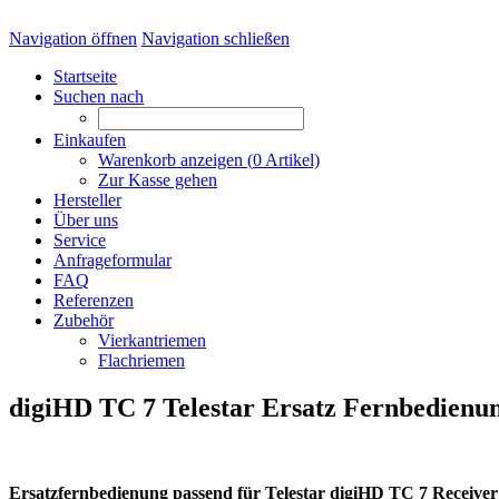
Navigation öffnen
Navigation schließen
Startseite
Suchen nach
Einkaufen
Warenkorb anzeigen (
0
Artikel)
Zur Kasse gehen
Hersteller
Über uns
Service
Anfrageformular
FAQ
Referenzen
Zubehör
Vierkantriemen
Flachriemen
digiHD TC 7 Telestar Ersatz Fernbedienu
Ersatzfernbedienung passend für Telestar digiHD TC 7 Receiver