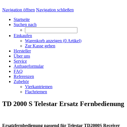
Navigation öffnen
Navigation schließen
Startseite
Suchen nach
Einkaufen
Warenkorb anzeigen (
0
Artikel)
Zur Kasse gehen
Hersteller
Über uns
Service
Anfrageformular
FAQ
Referenzen
Zubehör
Vierkantriemen
Flachriemen
TD 2000 S Telestar Ersatz Fernbedienung
Ersatzfernbedienung passend für Telestar TD2000S Receiver