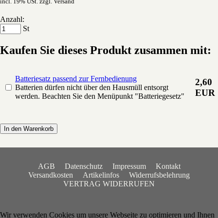
incl. 19% USt. zzgl. Versand
Anzahl:
St
Kaufen Sie dieses Produkt zusammen mit:
Batteriesatz passend zur Fernbedienung
2,60
Batterien dürfen nicht über den Hausmüll entsorgt
EUR
werden. Beachten Sie den Menüpunkt "Batteriegesetz"
In den Warenkorb
AGB
Datenschutz
Impressum
Kontakt
Versandkosten
Artikelinfos
Widerrufsbelehrung
VERTRAG WIDERRUFEN
Wir verwenden Cookies um unsere Webseite zu optimieren und Ihnen