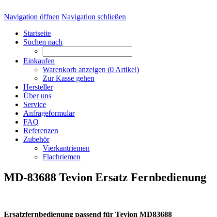
Navigation öffnen
Navigation schließen
Startseite
Suchen nach
Einkaufen
Warenkorb anzeigen (
0
Artikel)
Zur Kasse gehen
Hersteller
Über uns
Service
Anfrageformular
FAQ
Referenzen
Zubehör
Vierkantriemen
Flachriemen
MD-83688 Tevion Ersatz Fernbedienung
Ersatzfernbedienung passend für Tevion MD83688