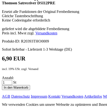
Thomson Satreceiver DSI12PRE
Ersetzt alle Funktionen der Original Fernbedienung
Gleiche Tastenbeschriftung
Keine Codeeingabe erforderlich
geliefert wird die abgebildete Fernbedienung
Preis incl. Mwst zzgl.
Versandkosten
Produkt-ID: R20393THO0009
Sofort lieferbar - Lieferzeit 1-3 Werktage (DE)
6,90 EUR
incl. 19% USt. zzgl. Versand
Anzahl:
St
In den Warenkorb
AGB
Datenschutz
Impressum
Kontakt
Versandkosten
Artikelinfos
Wi
Wir verwenden Cookies um unsere Webseite zu optimieren und Ihnen d