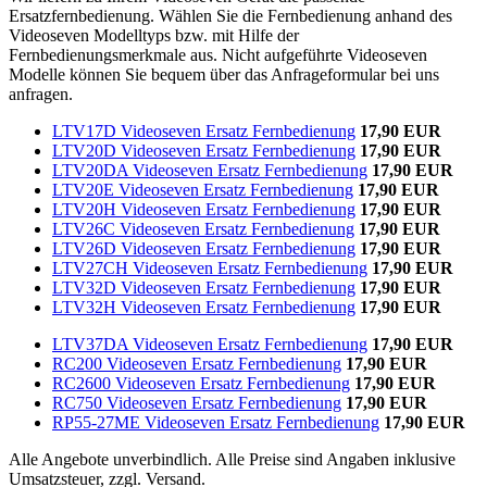
Ersatzfernbedienung. Wählen Sie die Fernbedienung anhand des
Videoseven Modelltyps bzw. mit Hilfe der
Fernbedienungsmerkmale aus. Nicht aufgeführte Videoseven
Modelle können Sie bequem über das Anfrageformular bei uns
anfragen.
LTV17D Videoseven Ersatz Fernbedienung
17,90 EUR
LTV20D Videoseven Ersatz Fernbedienung
17,90 EUR
LTV20DA Videoseven Ersatz Fernbedienung
17,90 EUR
LTV20E Videoseven Ersatz Fernbedienung
17,90 EUR
LTV20H Videoseven Ersatz Fernbedienung
17,90 EUR
LTV26C Videoseven Ersatz Fernbedienung
17,90 EUR
LTV26D Videoseven Ersatz Fernbedienung
17,90 EUR
LTV27CH Videoseven Ersatz Fernbedienung
17,90 EUR
LTV32D Videoseven Ersatz Fernbedienung
17,90 EUR
LTV32H Videoseven Ersatz Fernbedienung
17,90 EUR
LTV37DA Videoseven Ersatz Fernbedienung
17,90 EUR
RC200 Videoseven Ersatz Fernbedienung
17,90 EUR
RC2600 Videoseven Ersatz Fernbedienung
17,90 EUR
RC750 Videoseven Ersatz Fernbedienung
17,90 EUR
RP55-27ME Videoseven Ersatz Fernbedienung
17,90 EUR
Alle Angebote unverbindlich. Alle Preise sind Angaben inklusive
Umsatzsteuer, zzgl. Versand.