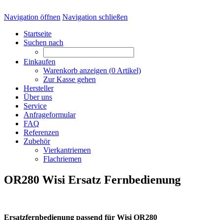
Navigation öffnen
Navigation schließen
Startseite
Suchen nach
Einkaufen
Warenkorb anzeigen (
0
Artikel)
Zur Kasse gehen
Hersteller
Über uns
Service
Anfrageformular
FAQ
Referenzen
Zubehör
Vierkantriemen
Flachriemen
OR280 Wisi Ersatz Fernbedienung
Ersatzfernbedienung passend für Wisi OR280