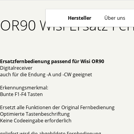
Hersteller
Über uns
OR90 Wisi Ersatz Fe
Ersatzfernbedienung passend für Wisi OR90
Digitalreceiver
auch für die Endung -A und -CW geeignet
Erkennungsmerkmal:
Bunte F1-F4 Tasten
Ersetzt alle Funktionen der Original Fernbedienung
Optimierte Tastenbeschriftung
Keine Codeeingabe erforderlich
geliefert wird die abgebildete Fernbedienung