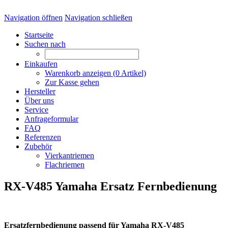
Navigation öffnen
Navigation schließen
Startseite
Suchen nach
Einkaufen
Warenkorb anzeigen (
0
Artikel)
Zur Kasse gehen
Hersteller
Über uns
Service
Anfrageformular
FAQ
Referenzen
Zubehör
Vierkantriemen
Flachriemen
RX-V485 Yamaha Ersatz Fernbedienung
Ersatzfernbedienung passend für Yamaha RX-V485