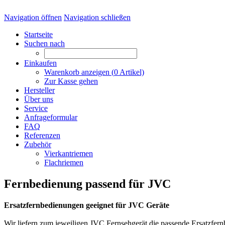
Navigation öffnen
Navigation schließen
Startseite
Suchen nach
Einkaufen
Warenkorb anzeigen (
0
Artikel)
Zur Kasse gehen
Hersteller
Über uns
Service
Anfrageformular
FAQ
Referenzen
Zubehör
Vierkantriemen
Flachriemen
Fernbedienung passend für JVC
Ersatzfernbedienungen geeignet für JVC Geräte
Wir liefern zum jeweiligen JVC Fernsehgerät die passende Ersatzf