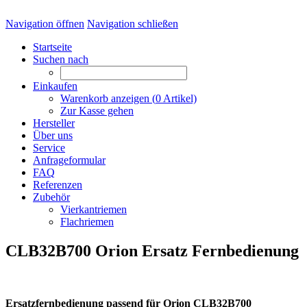
Navigation öffnen
Navigation schließen
Startseite
Suchen nach
Einkaufen
Warenkorb anzeigen (
0
Artikel)
Zur Kasse gehen
Hersteller
Über uns
Service
Anfrageformular
FAQ
Referenzen
Zubehör
Vierkantriemen
Flachriemen
CLB32B700 Orion Ersatz Fernbedienung
Ersatzfernbedienung passend für Orion CLB32B700